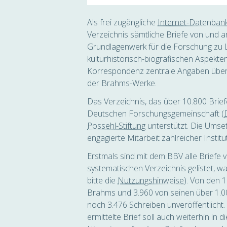
Als frei zugängliche
Internet-Datenban
Verzeichnis sämtliche Briefe von und a
Grundlagenwerk für die Forschung zu
kulturhistorisch-biografischen Aspekte
Korrespondenz zentrale Angaben über V
der Brahms-Werke.
Das Verzeichnis, das über 10.800 Brief
Deutschen Forschungsgemeinschaft (
Possehl-Stiftung
unterstützt. Die Umse
engagierte Mitarbeit zahlreicher Institu
Erstmals sind mit dem BBV alle Briefe
systematischen Verzeichnis gelistet, w
bitte die
Nutzungshinweise
). Von den 
Brahms und 3.960 von seinen über 1.00
noch 3.476 Schreiben unveröffentlicht. 
ermittelte Brief soll auch weiterhin in d