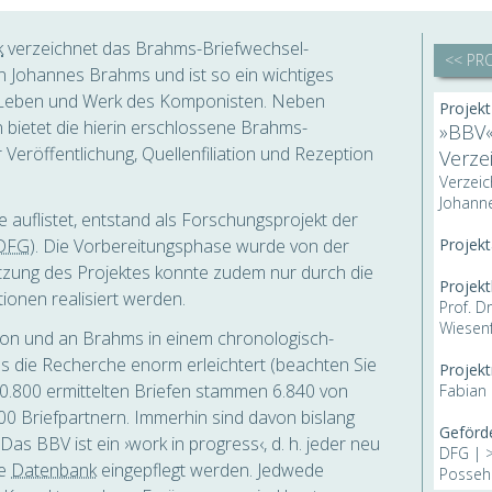
k
verzeichnet das Brahms-Briefwechsel-
<< PR
n Johannes Brahms und ist so ein wichtiges
 Leben und Werk des Komponisten. Neben
Projekt-
n bietet die hierin erschlossene Brahms-
»BBV«
eröffentlichung, Quellenfiliation und Rezeption
Verze
Verzeic
Johann
e auflistet, entstand als Forschungsprojekt der
DFG
). Die Vorbereitungsphase wurde von der
Projek
tzung des Projektes konnte zudem nur durch die
Projekt
tionen realisiert werden.
Prof. D
Wiesenf
 von und an Brahms in einem chronologisch-
as die Recherche enorm erleichtert (beachten Sie
Projekt
10.800 ermittelten Briefen stammen 6.840 von
Fabian 
0 Briefpartnern. Immerhin sind davon bislang
Geförde
Das BBV ist ein ›work in progress‹, d. h. jeder neu
DFG |
ie
Datenbank
eingepflegt werden. Jedwede
Possehl