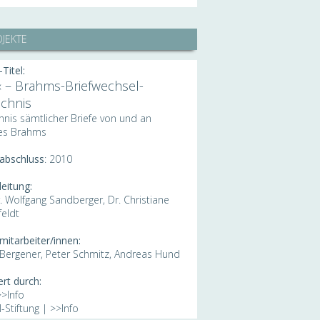
OJEKTE
Titel:
 – Brahms-Briefwechsel-
ichnis
hnis sämtlicher Briefe von und an
es Brahms
tabschluss
: 2010
leitung:
r. Wolfgang Sandberger, Dr. Christiane
eldt
mitarbeiter/innen:
Bergener, Peter Schmitz, Andreas Hund
rt durch:
>>Info
-Stiftung |
>>Info