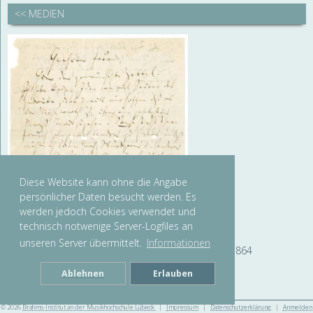
<< MEDIEN
Diese Website kann ohne die Angabe
persönlicher Daten besucht werden. Es
werden jedoch Cookies verwendet und
technisch notwenige Server-Logfiles an
unseren Server übermittelt.
Informationen
Brief von Johannes Brahms an Selmar Bagge, Juni 1864
© Brahms-Institut an der Musikhochschule Lübeck
Ablehnen
Erlauben
© 2026
Brahms-Institut an der Musikhochschule Lübeck
|
Impressum
|
Datenschutzerklärung
|
Anmelden