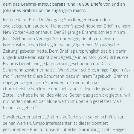
dem das Brahms-Institut bereits rund 10.800
Briefe von und an
Johannes Brahms online zugänglich macht.
Institutsleiter Prof. Dr. Wolfgang Sandberger erwarb den
zweiseitigen, in sauberer Handschrift geschriebenen Brief in einem
New Yorker Auktionshaus. Der 31-jährige Brahms schrieb ihn im
Juni 1864 an den Verleger Selmar Bagge, der ihn um einen
kompositorischen Beitrag für seine „Allgemeine Musikalische
Zeitung“ gebeten hatte. Dem Brief lag ursprünglich das bis dahin
ungedruckte Manuskript der Orgelfuge in as-Moll (WoO 8) bei, die
Brahms bereits einige Jahre zuvor geschrieben und Clara
Schumann gewidmet hatte. „Wunderbar schöne, innige Fuge in As-
moll“, vermerkt Clara Schumann dazu in ihrem Tagebuch. Brahms
dagegen beginnt sein Schreiben mit der für ihn so
charakteristischen Ironie und Tiefstapelei: „Hier der gewünschte
Zettel. Ich habe keine Idee wie viel Seiten das gedruckt giebt u. will
nur hoffen daß es der Mühe werth ist über ein gesetztes Maß
hinaus zu gehen.“
Sandberger erläutert: „Brahms äußerte sich selten schriftlich zu
seinen Werken. Umso interessanter ist dieser pointiert
geschriebene Brief für unsere Lübecker Sammlung. Trotz Bagges